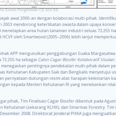
ta Zonasi Pengelolaan CB GSK BB
ak awal 2000-an dengan kolaborasi multi-pihak. Identifikas
n 2003 mendorong keterlibatan swasta dalam upaya konser
 menetapkan area hutan tanaman industri seluas 72.255 h
it HCVF oleh Smartwood (2005–2006) lebih lanjut memperkua
ka pihak APP mengusulkan penggabungan Suaka Margasatwa G
a 72.255 ha sebagai
Calon Cagar Biosfer Kolaboratif
. Usulan
g menegaskan pentingnya pendekatan multi-pihak dalam pe
as Kehutanan Kabupaten Siak dan Bengkalis menyetujui us
n pernyataan dukungan resmi atas harapan kelestarian ka
ngan kepada Menteri Kehutanan RI yang menekankan nilai
ai pihak, Tim Finalisasi Cagar Biosfer dibentuk pada Agus
 Kehutanan (sekarang KLHK), dan Sinarmas Forestry. Tim 
4 Desember 2008. Direktorat Jenderal PHKA juga menguat