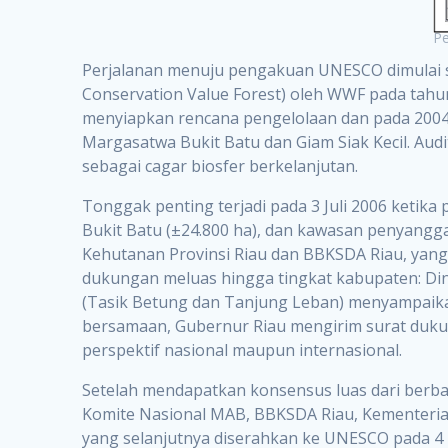
Pe
Perjalanan menuju pengakuan UNESCO dimulai sej
Conservation Value Forest) oleh WWF pada tahu
menyiapkan rencana pengelolaan dan pada 2004
Margasatwa Bukit Batu dan Giam Siak Kecil. Aud
sebagai cagar biosfer berkelanjutan.
Tonggak penting terjadi pada 3 Juli 2006 keti
Bukit Batu (±24.800 ha), dan kawasan penyangg
Kehutanan Provinsi Riau dan BBKSDA Riau, yan
dukungan meluas hingga tingkat kabupaten: Din
(Tasik Betung dan Tanjung Leban) menyampaika
bersamaan, Gubernur Riau mengirim surat duku
perspektif nasional maupun internasional.
Setelah mendapatkan konsensus luas dari berbag
Komite Nasional MAB, BBKSDA Riau, Kementerian
yang selanjutnya diserahkan ke UNESCO pada 