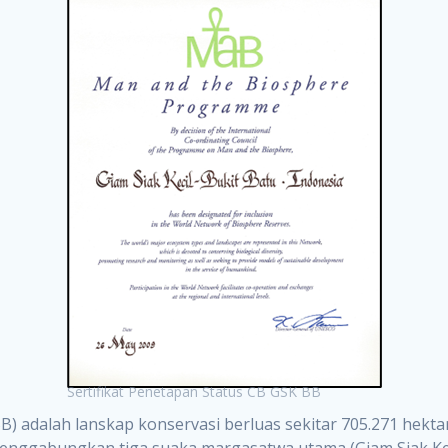
Sertifikat Penetapan Status CB GSK BB
B) adalah lanskap konservasi berluas sekitar 705.271 hektar
enggabungkan tiga suaka margasatwa utama (Giam Siak Keci