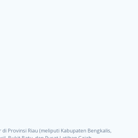
 di Provinsi Riau (meliputi Kabupaten Bengkalis,
l, Bukit Batu, dan Pusat Latihan Gajah