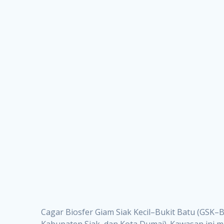
Cagar Biosfer Giam Siak Kecil–Bukit Batu (GSK–B
Kabupaten Siak, dan Kota Dumai). Kawasan ini m